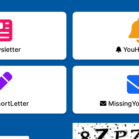
letter
YouH
ortLetter
MissingYo