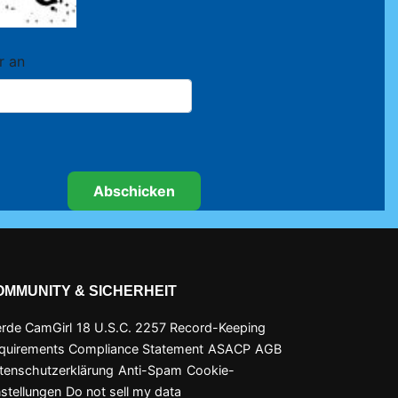
r an
OMMUNITY & SICHERHEIT
rde CamGirl
18 U.S.C. 2257 Record-Keeping
quirements Compliance Statement
ASACP
AGB
tenschutzerklärung
Anti-Spam
Cookie-
nstellungen
Do not sell my data