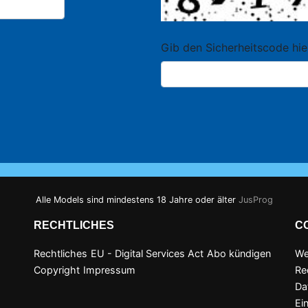
Gib den Sicherheitscode hie
Alle Models sind mindestens 18 Jahre oder älter
JusProg
RECHTLICHES
C
Rechtliches
EU - Digital Services Act
Abo kündigen
We
Copyright
Impressum
Re
Da
Ei