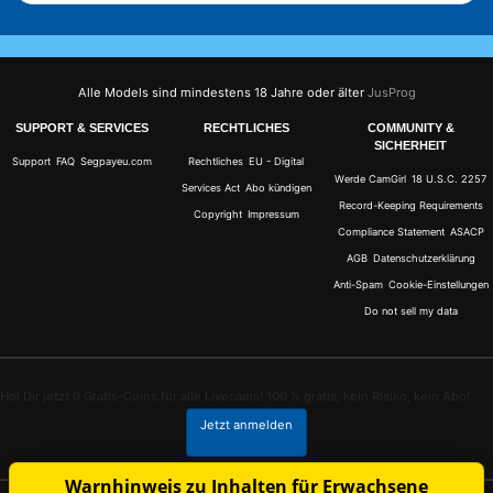
Alle Models sind mindestens 18 Jahre oder älter
JusProg
SUPPORT & SERVICES
RECHTLICHES
COMMUNITY &
SICHERHEIT
Support
FAQ
Segpayeu.com
Rechtliches
EU - Digital
Werde CamGirl
18 U.S.C. 2257
Services Act
Abo kündigen
Record-Keeping Requirements
Copyright
Impressum
Compliance Statement
ASACP
AGB
Datenschutzerklärung
Anti-Spam
Cookie-Einstellungen
Do not sell my data
Hol Dir jetzt 0 Gratis-Coins für alle Livecams! 100 % gratis, kein Risiko, kein Abo!
Jetzt anmelden
Warnhinweis zu Inhalten für Erwachsene